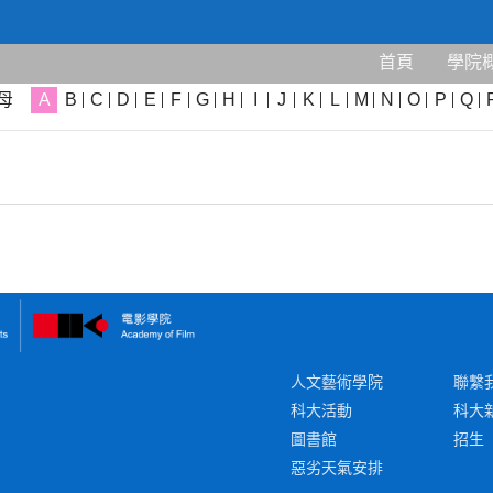
數字媒體博導
首頁
學院
首頁
/
教研團隊
/
博士生導師
/
數字媒體博導
母
A
B
C
D
E
F
G
H
I
J
K
L
M
N
O
P
Q
人文藝術學院
聯繫
科大活動
科大
圖書館
招生
惡劣天氣安排