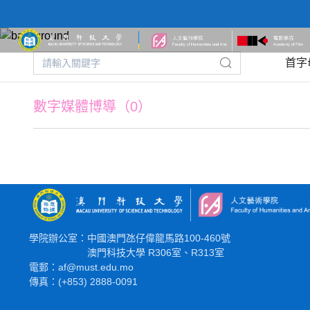
首字
數字媒體博導（0）
學院辦公室：中國澳門氹仔偉龍馬路100-460號
澳門科技大學 R306室、R313室
電郵：af@must.edu.mo
傳真：(+853) 2888-0091