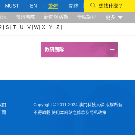
MUST
EN
繁體
简体
想找什麼？
概況
教研團隊
新聞與活動
學院課程
更多
R
S
T
U
V
W
X
Y
Z
教研團隊
我們
Copyright © 2011-2024 澳門科技大學 版權所有
新聞
不得轉載 使用本網站之條款及隱私政策