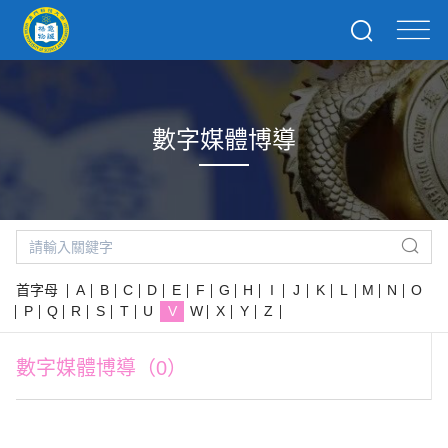
數字媒體博導
首字母
A
B
C
D
E
F
G
H
I
J
K
L
M
N
O
P
Q
R
S
T
U
V
W
X
Y
Z
數字媒體博導（0）