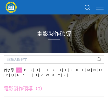
電影製作碩導
首字母
A
B
C
D
E
F
G
H
I
J
K
L
M
N
O
P
Q
R
S
T
U
V
W
X
Y
Z
電影製作碩導（0）