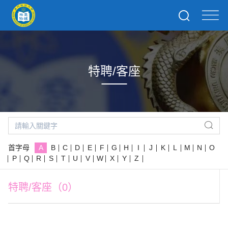
特聘/客座
首字母
A
B
C
D
E
F
G
H
I
J
K
L
M
N
O
P
Q
R
S
T
U
V
W
X
Y
Z
特聘/客座（0）