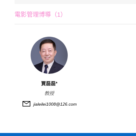
電影管理博導（1）
賈磊磊*
教授
jialeilei1008@126.com