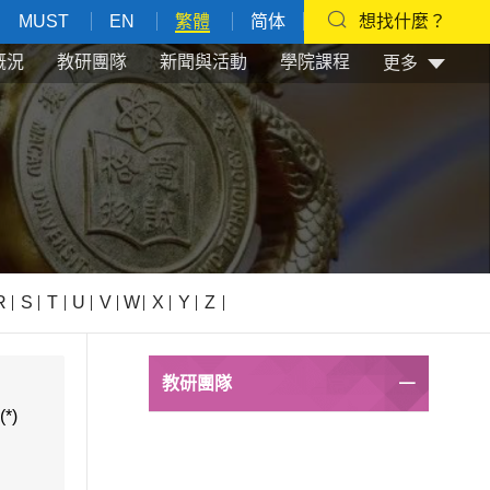
MUST
EN
繁體
简体
想找什麼？
概況
教研團隊
新聞與活動
學院課程
更多
R
S
T
U
V
W
X
Y
Z
教研團隊
(*)