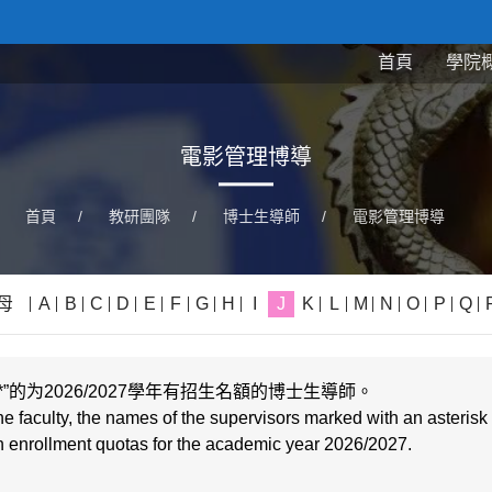
首頁
學院
電影管理博導
首頁
/
教研團隊
/
博士生導師
/
電影管理博導
母
A
B
C
D
E
F
G
H
I
J
K
L
M
N
O
P
Q
的为2026/2027學年有招生名額的博士生導師。
he faculty, the names of the supervisors marked with an asterisk 
with enrollment quotas for the academic year 2026/2027.