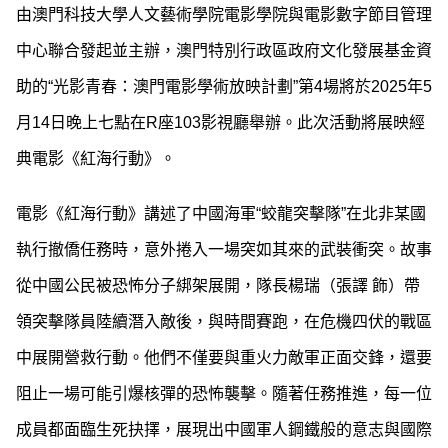
由澳門科技大學人文藝術學院電影學院與電影數字節目管理
中心聯合發起並主辦，澳門特別行政區政府文化發展基金資
助的“光影青春：澳門電影學術放映計劃”第4場將於2025年5
月14日晚上七點在R座103影視廳舉辦。此次活動將展映經
典電影《紅海行動》。
電影《紅海行動》講述了中國海軍“蛟龍突擊隊”在北非某國
執行撤僑任務時，意外捲入一場突如其來的武裝衝突。故事
從中國公民被恐怖分子綁架展開，隊長楊瑞（張譯 飾）帶
領突擊隊員陸續潛入敵後，與時間賽跑，在危機四伏的戰區
中展開營救行動。他們不僅要與重火力敵軍正面交鋒，還要
阻止一場可能引爆核彈的恐怖襲擊。隨著任務推進，每一位
成員都面臨生死抉擇，展現出中國軍人鋼鐵般的意志與國際