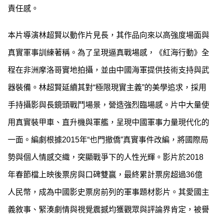
責任感。
本片導演林超賢以動作片見長，其作品向來以高強度場面與
真實軍事訓練著稱。為了呈現逼真戰場感，《紅海行動》全
程在非洲摩洛哥實地拍攝，並由中國海軍提供技術支持與武
器裝備。林超賢延續其對“極限現實主義”的美學追求，採用
手持攝影與長鏡頭戰鬥場景，營造強烈臨場感。片中大量使
用真實裝甲車、直升機與軍艦，呈現中國軍事力量現代化的
一面。編劇根據2015年“也門撤僑”真實事件改編，將國際局
勢與個人情感交織，突顯戰爭下的人性光輝。影片於2018
年春節檔上映後票房與口碑雙贏，最終累計票房超過36億
人民幣，成為中國影史票房前列的軍事題材影片。其愛國主
義敘事、緊湊劇情與視覺震撼均獲觀眾與評論界肯定，被譽