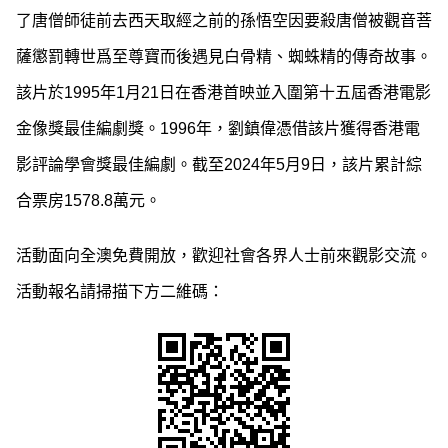
了唐僧師徒前去西天取經之前的孫悟空因要殺唐僧被觀音菩
薩懲罰轉世爲至尊寶而後遇見白骨精、蜘蛛精的傳奇故事。
該片於1995年1月21日在香港首映並入圍第十五屆香港電影
金像獎最佳編劇獎。1996年，劉鎮偉憑借該片獲得香港電
影評論學會獎最佳編劇。截至2024年5月9日，該片累計綜
合票房1578.8萬元。
活動面向全澳免費開放，歡迎社會各界人士前來觀影交流。
活動報名請掃描下方二維碼：