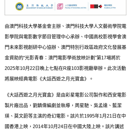
由澳門科技大學基金會主辦、澳門科技大學人文藝術學院電
影學院與電影數字節目管理中心承辦、中國高校影視學會澳
門未來影視創研中心協辦、澳門特別行政區政府文化發展基
金資助的“光影青春：澳門電影學術放映計劃”第17場將於
2025年10月22日晚上七點在R座103影視廳舉辦。此次活動
將展映經典電影《大話西遊之月光寶盒》。
《大話西遊之月光寶盒》是由彩星電影公司製作和西安電影
製片廠出品，劉鎮偉編劇並執導，周星馳、吳孟達、藍潔
瑛、莫文蔚等主演的奇幻電影。該片於1995年1月21日在中
國香港上映，2014年10月24日在中國大陸上映。該片講述