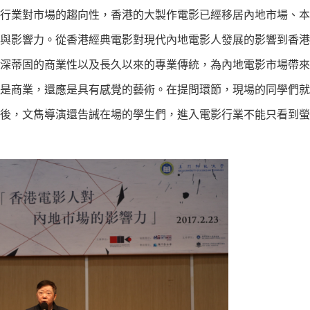
行業對市場的趨向性，香港的大製作電影已經移居內地市場、本
與影響力。從香港經典電影對現代內地電影人發展的影響到香港
深蒂固的商業性以及長久以來的專業傳統，為內地電影市場帶來
是商業，還應是具有感覺的藝術。在提問環節，現場的同學們就
後，文雋導演還告誡在場的學生們，進入電影行業不能只看到螢