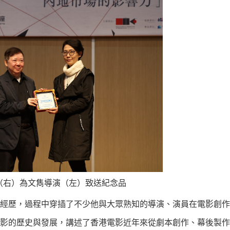
（右）為文雋導演（左）致送紀念品
經歷，過程中穿插了不少他與大眾熟知的導演、演員在電影創作
影的歷史與發展，講述了香港電影近年來從劇本創作、幕後製作