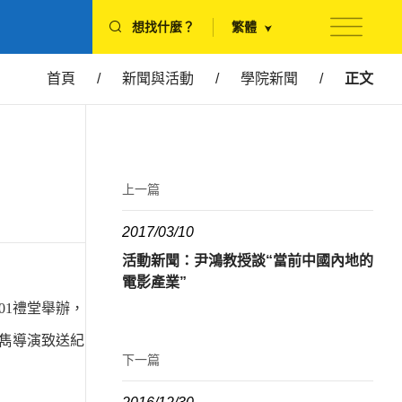
想找什麼？
繁體
首頁
/
新聞與活動
/
學院新聞
/
正文
上一篇
2017/03/10
活動新聞：尹鴻教授談“當前中國內地的
電影產業”
01
禮堂舉辦，
雋導演致送紀
下一篇