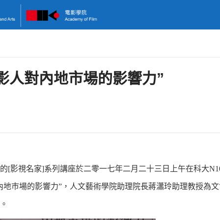
影人對內地市場的影響力”
的
[
影視名家
]
系列講座於二零一七年二月二十三日上午在科大
N1
內地巿場的影響力
”
，人文藝術學院助理院長蔣瀟玲助理教授為文
。