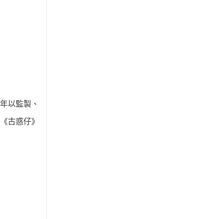
年以監製、
《古惑仔》