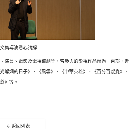
文雋導演悉心講解
、演員、電影及電視編劇等。曾參與的影視作品超過一百部，近
光燦爛的日子》、《風雲》、《中華英雄》、《百分百感覺》、
愁》等。
返回列表