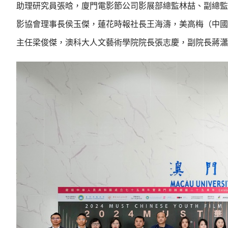
助理研究員張晗，廈門電影節公司影展部總監林喆、副總監
影協會理事長侯玉傑，蓮花時報社長王海濤，美高梅（中國
主任梁俊傑，澳科大人文藝術學院院長張志慶，副院長蔣瀟