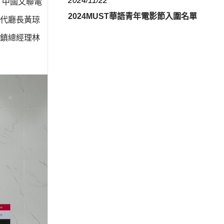
2024/11/22
，中國文聯電
2024MUST華語青年電影節入圍名單
代廳長黃琼
鎮總經理林