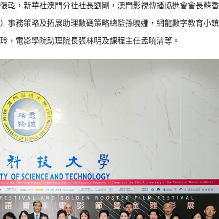
張乾，新華社澳門分社社長劉剛，澳門影視傳播協進會會長蘇香
）事務策略及拓展助理數碼策略總監孫曉娜，網龍數字教育小鎮
玲，電影學院助理院長張林明及課程主任孟曉清等。