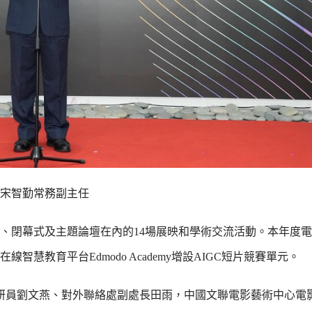
宋智勤常務副主任
幕式、閉幕式及主題論壇在內的14場展映和學術交流活動。本年度
慧教育平台Edmodo Academy增設AIGC短片競賽單元。
調研員劉文燕、對外聯絡處副處長田雨，中國文聯電影藝術中心電