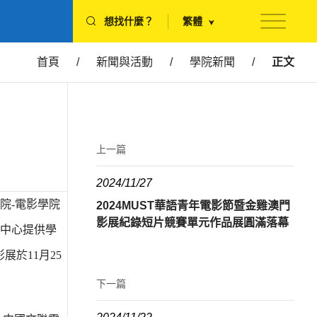
想找什麼？
繁體
首頁
/
新聞與活動
/
學院新聞
/
正文
上一篇
2024/11/27
院-電影學院
2024MUST華語青年電影節暨金雞澳門
影展紀錄短片競賽單元作品展圓滿落幕
中心提供學
展於11月25
下一篇