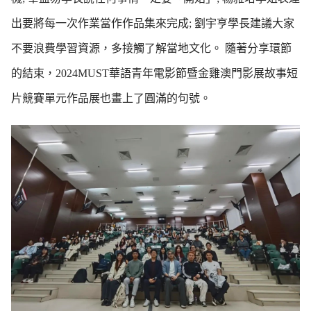
出要將每一次作業當作作品集來完成; 劉宇亨學長建議大家
不要浪費學習資源，多接觸了解當地文化。 隨著分享環節
的結束，2024MUST華語青年電影節暨金雞澳門影展故事短
片競賽單元作品展也畫上了圓滿的句號。