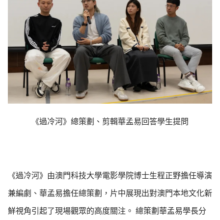
《過冷河》總策劃、剪輯華孟易回答學生提問
《過冷河》由澳門科技大學電影學院博士生程正野擔任導演
兼編劇、華孟易擔任總策劃，片中展現出對澳門本地文化新
鮮視角引起了現場觀眾的高度關注。 總策劃華孟易學長分