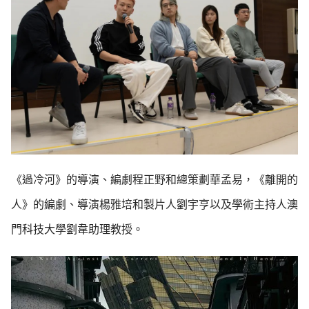
《過冷河》的導演、編劇程正野和總策劃華孟易，《離開的
人》的編劇、導演楊雅培和製片人劉宇亨以及學術主持人澳
門科技大學劉韋助理教授。