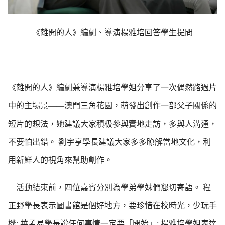
《離開的人》編劇、導演楊雅培回答學生提問
《離開的人》編劇兼導演楊雅培學姐分享了一次偶然路過片
中的主場景——澳門三角花園，萌發出創作一部父子關係的
短片的想法，她建議大家積极參與實地走訪，多與人溝通，
不要怕出錯。 劉宇亨學長建議大家多多瞭解當地文化，利
用新鮮人的視角來幫助創作。
活動結束前，四位嘉賓分別為學弟學妹們懇切寄語。 程
正野學長表示圖書館是個好地方，要珍惜在校時光，少玩手
機; 華孟易學長說任何事情一定要「開始」; 楊雅培學姐表達