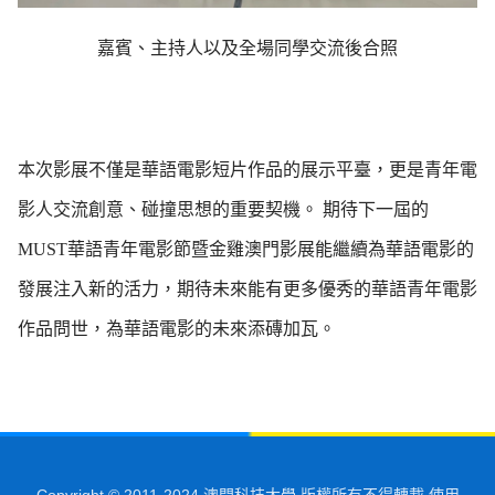
嘉賓、主持人以及全場同學交流後合照
本次影展不僅是華語電影短片作品的展示平臺，更是青年電
影人交流創意、碰撞思想的重要契機。 期待下一屆的
MUST華語青年電影節暨金雞澳門影展能繼續為華語電影的
發展注入新的活力，期待未來能有更多優秀的華語青年電影
作品問世，為華語電影的未來添磚加瓦。
Copyright © 2011-2024 澳門科技大學 版權所有不得轉載 使用