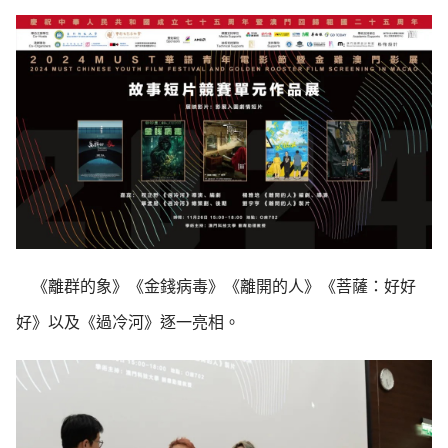
《離群的象》《金錢病毒》《離開的人》《菩薩：好好
好》以及《過冷河》逐一亮相。