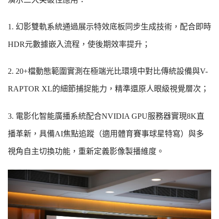
1. 幻影雙軌系統通過展示特效底板同步生成技術，配合即時
HDR元數據嵌入流程，使後期效率提升；
2. 20+檔動態範圍實測在極端光比環境中對比傳統設備與V-
RAPTOR XL的細節捕捉能力，精準還原人眼級視覺層次；
3. 電影化智能廣播系統配合NVIDIA GPU服務器實現8K直
播革新，具備AI焦點追蹤（適用體育賽事球星特寫）與多
視角自主切換功能，重新定義影像製播維度。