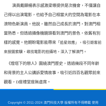
演員戴顯楊表示感激梁導提供是次機會，不僅讓自
己得以出演電影，也給予自己相當大的空間為電影在本
澳物色新演員。他說，雖然自己成長於澳門，對澳門相
當熟悉，但透過攝像機鏡頭看到澳門的景色，依舊有別
樣的感覺。他期盼電影能帶來
「追星效應」，吸引遊客前
來按圖索驥，尋找電影的拍攝地，深入了解澳門。
《燈塔下的戀人》
圍繞澳門歷史，透過幾段不同年齡
和背景的主人公講訴愛情故事，吸引近四百名觀眾前來
觀看，
D
座禮堂座無虛席。
Copyright © 2011-2024 澳門科技大學 版權所有不得轉載 使用