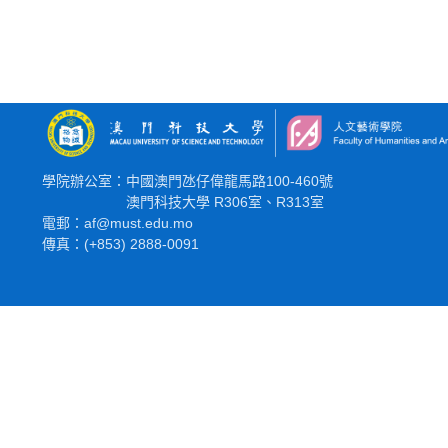
學院辦公室：中國澳門氹仔偉龍馬路100-460號
澳門科技大學 R306室、R313室
電郵：af@must.edu.mo
傳真：(+853) 2888-0091