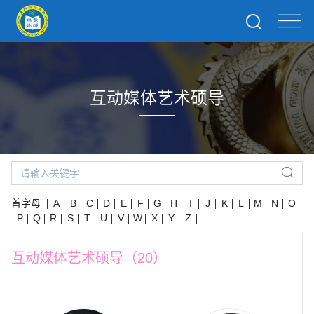
互动媒体艺术硕导
首字母
A
B
C
D
E
F
G
H
I
J
K
L
M
N
O
P
Q
R
S
T
U
V
W
X
Y
Z
互动媒体艺术硕导（20）