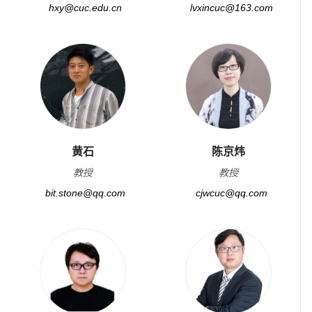
hxy@cuc.edu.cn
lvxincuc@163.com
黄石
陈京炜
教授
教授
bit.stone@qq.com
cjwcuc@qq.com